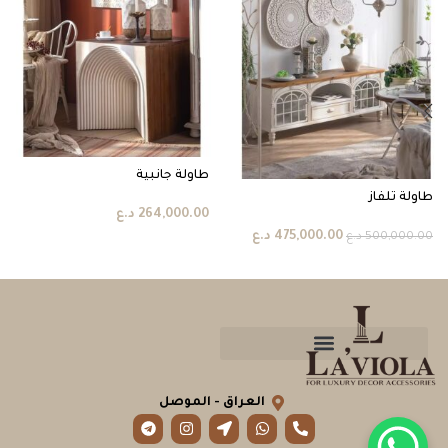
طاولة جانبية
طاولة تلفاز
264,000.00
د.ع
475,000.00
د.ع
500,000.00
د.ع
العراق - الموصل