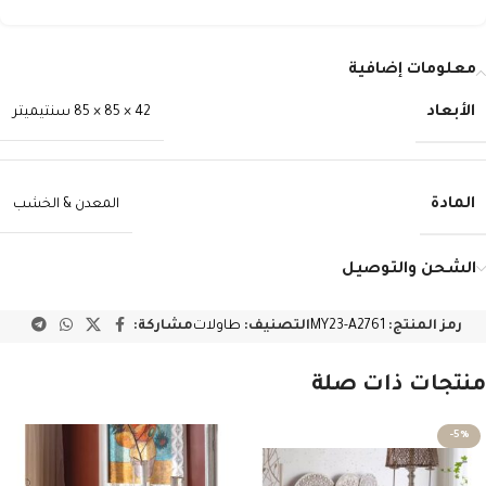
معلومات إضافية
الأبعاد
42 × 85 × 85 سنتيميتر
المادة
المعدن & الخشب
الشحن والتوصيل
رمز المنتج:
MY23-A2761
التصنيف:
طاولات
مشاركة:
منتجات ذات صلة
-5%