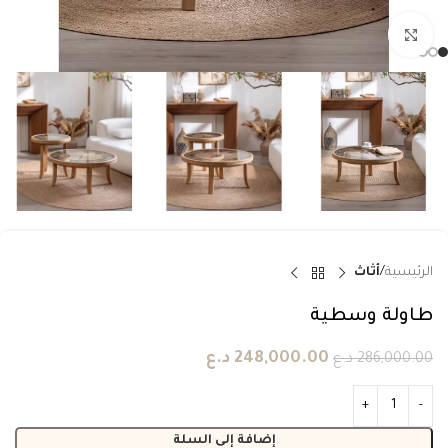
انقر للتكبير
الرئيسية
أثاث
طاولة وسطية
248,000.00
د.ع
286,000.00
د.ع
إضافة إلى السلة