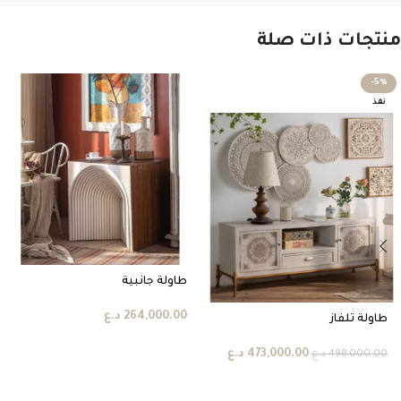
منتجات ذات صلة
-5%
نفذ
طاولة جانبية
264,000.00
د.ع
طاولة تلفاز
473,000.00
د.ع
498,000.00
د.ع