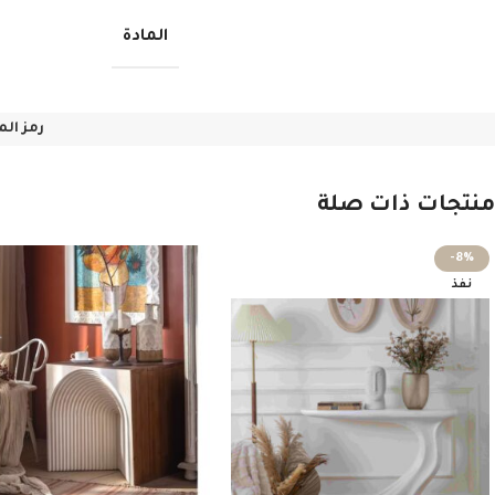
المادة
رمز الم
منتجات ذات صلة
-8%
نفذ