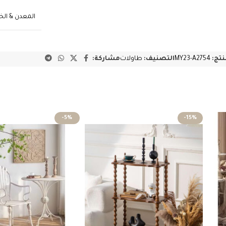
المعدن & ا
نتج:
MY23-A2754
التصنيف:
طاولات
مشاركة:
-5%
-15%