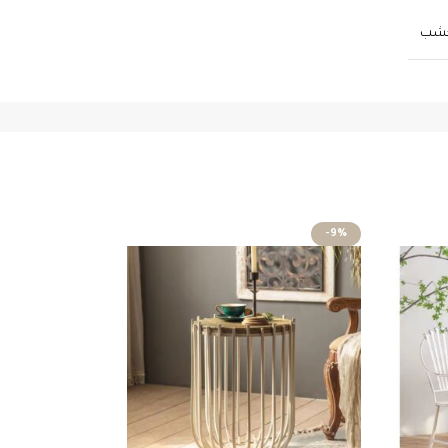
لخشب
-17%
-9%