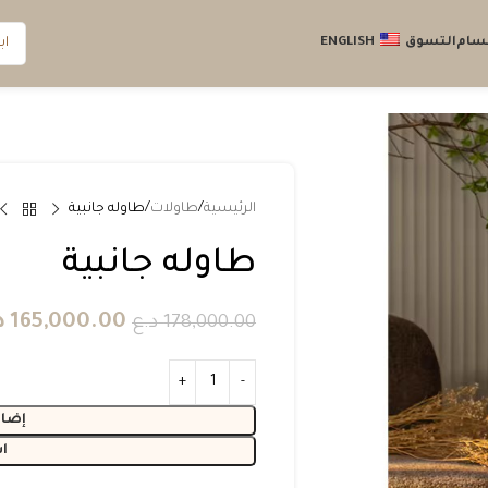
قسام
التسوق
ENGLISH
الرئيسية
طاولات
طاوله جانبية
طاوله جانبية
165,000.00
د
178,000.00
د.ع
إضاف
ا