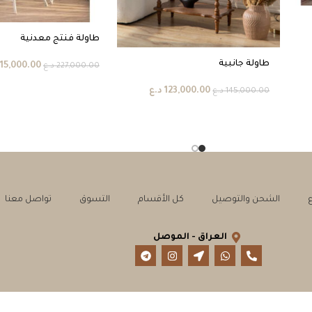
طاولة فنتج معدنية
طاولة جانبية
15,000.00
227,000.00
د.ع
123,000.00
د.ع
145,000.00
د.ع
الشحن والتوصيل
كل الأقسام
التسوق
تواصل معنا
العراق - الموصل