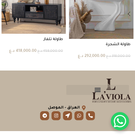
طاولة تلفاز
طاولة الشجرة
418,000.00
د.ع
458,000.00
د.ع
292,000.00
د.ع
318,000.00
د.ع
العراق - الموصل