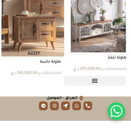
طاولة تلفاز
طاولة جانبية
475,000.00
د.ع
500,000.00
د.ع
165,000.00
د.ع
173,000.00
د.ع
العراق - الموصل