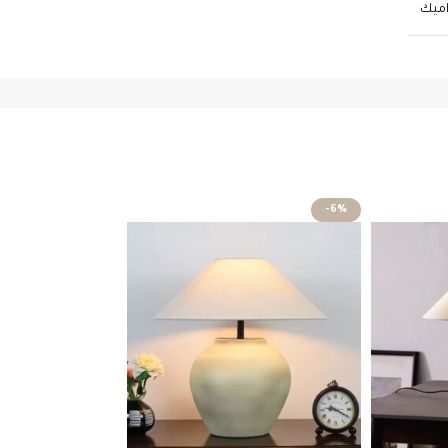
اميك
-6%
-6%