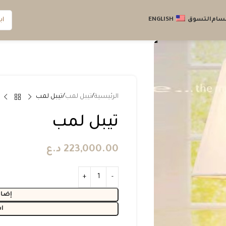
قسام
التسوق
ENGLISH
الرئيسية
تيبل لمب
تيبل لمب
تيبل لمب
223,000.00
د.ع
إضاف
ا