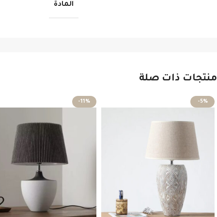
المادة
منتجات ذات صلة
-11%
-5%