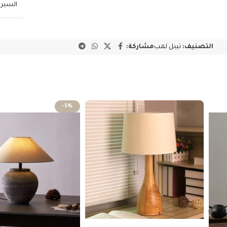
السير
التصنيف:
تيبل لمب
مشاركة:
-5%