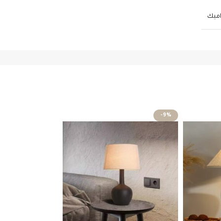
ميك
-12%
-9%