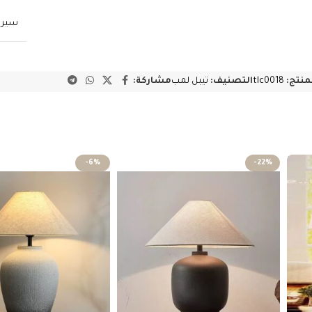
سيرا
لمنتج:
tlc0018
التصنيف:
تيبل لمب
مشاركة:
-6%
-22%