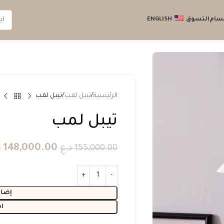
قسام
التسوق
ENGLISH
الرئيسية
تيبل لمب
تيبل لمب
تيبل لمب
148,000.00
د
155,000.00
د.ع
إضاف
ا