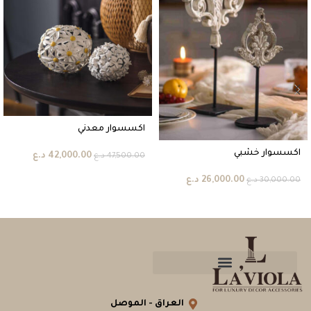
اكسسوار معدني
اكسسوار خشبي
42,000.00
د.ع
47,500.00
د.ع
26,000.00
د.ع
30,000.00
د.ع
العراق - الموصل