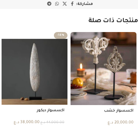
مشاركة:
منتجات ذات صلة
-14%
اكسسوار ديكور
اكسسوار خشب
38,000.00
د.ع
20,000.00
د.ع
44,000.00
د.ع