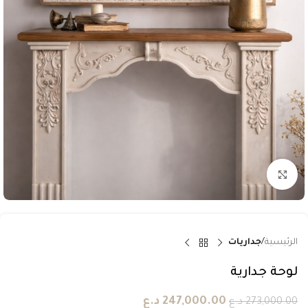
انقر للتكبير
الرئيسية
جداريات
لوحة جدارية
247,000.00
د.ع
273,000.00
د.ع