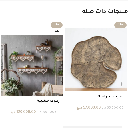
منتجات ذات صلة
-13%
-12%
نفذ
جدارية سيراميك
رفوف خشبية
57,000.00
د.ع
65,000.00
د.ع
120,000.00
د.ع
138,000.00
د.ع