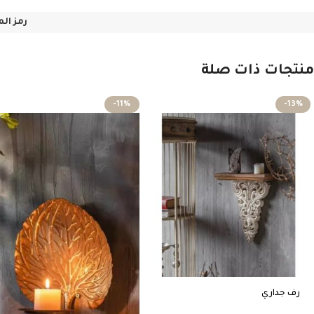
رمز ال
منتجات ذات صلة
-11%
-13%
رف جداري