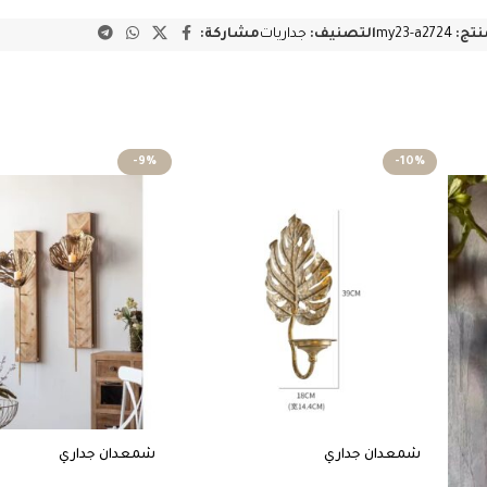
منتج:
my23-a2724
التصنيف:
جداريات
مشاركة:
-9%
-10%
شمعدان جداري
شمعدان جداري