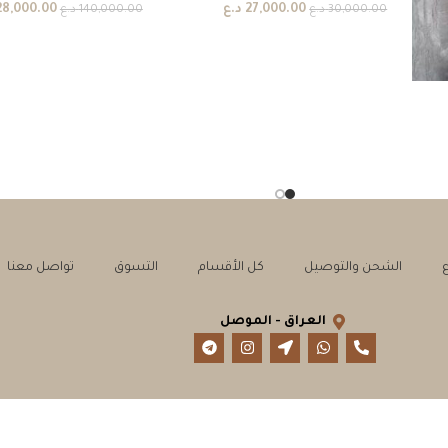
27,000.00
د.ع
28,000.00
30,000.00
د.ع
140,000.00
د.ع
الشحن والتوصيل
كل الأقسام
التسوق
تواصل معنا
العراق - الموصل