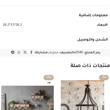
معلومات إضافية
الابعاد
26.2*3.5*26.2
الشحن والتوصيل
رمز المنتج:
a2546
التصنيف:
جداريات
مشاركة:
منتجات ذات صلة
-13%
-9%
نفذ