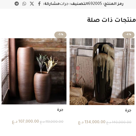
رمز المنتج:
692005
التصنيف:
جرات
مشاركة:
منتجات ذات صلة
-5%
-4%
جرة
جرة
107,000.00
د.ع
113,000.00
د.ع
134,000.00
د.ع
140,000.00
د.ع