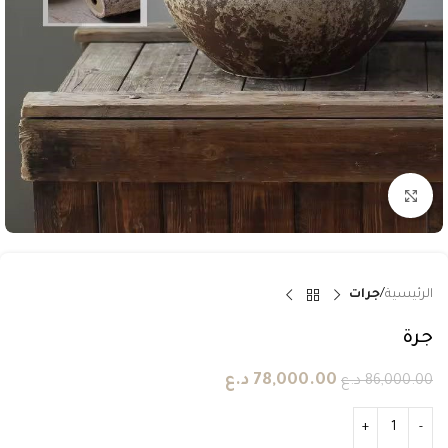
انقر للتكبير
الرئيسية
جرات
جرة
78,000.00
د.ع
86,000.00
د.ع