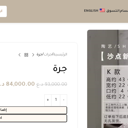
قسام
التسوق
ENGLISH
الرئيسية
جرات
جرة
جرة
84,000.00
د.
93,000.00
د.ع
إضاف
ا