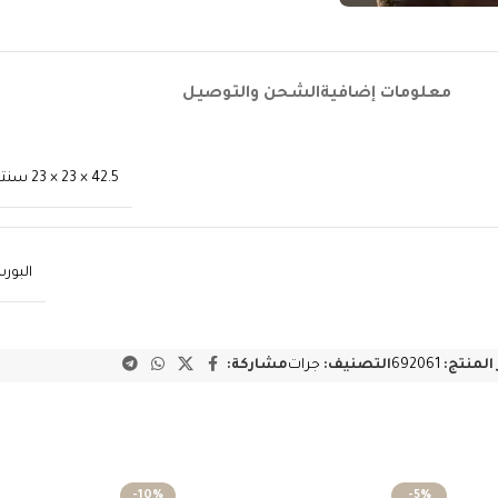
معلومات إضافية
الشحن والتوصيل
42.5 × 23 × 23 سنتيميتر
البور
 المنتج:
692061
التصنيف:
جرات
مشاركة:
-10%
-5%