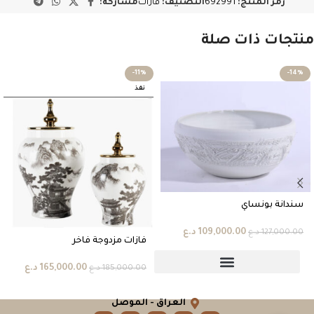
رمز المنتج:
692991
التصنيف:
فازات
مشاركة:
منتجات ذات صلة
-11%
-14%
نفذ
سندانة بونساي
109,000.00
د.ع
127,000.00
د.ع
فازات مزدوجة فاخر
165,000.00
د.ع
185,000.00
د.ع
العراق - الموصل