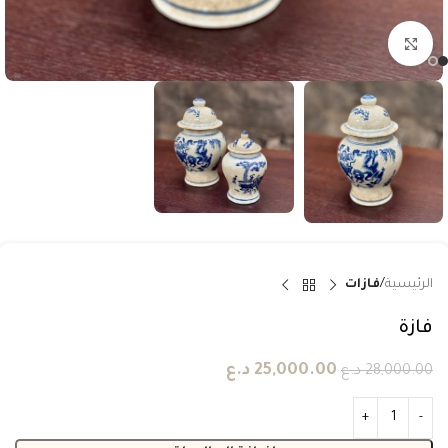
انقر للتكبير
الرئيسية
فازات
فازة
25,000.00
د.ع
28,000.00
د.ع