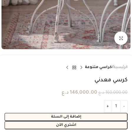
انقر للتكبير
الرئيسية
كراسي متنوعة
كرسي معدني
146,000.00
د.ع
160,000.00
د.ع
إضافة إلى السلة
اشتري الآن