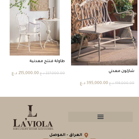
طاولة فنتج معدنية
شازلون معدني
215,000.00
د.ع
227,000.00
د.ع
395,000.00
د.ع
419,000.00
د.ع
العراق - الموصل