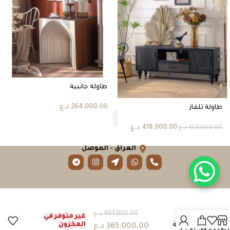
طاولة جانبية
264,000.00
د.ع
طاولة تلفاز
418,000.00
د.ع
458,000.00
د.ع
العراق - الموصل
401,000.00
د.ع
طاولة
غير متوفر في
المخزون
وسطية
365,000.00
د.ع