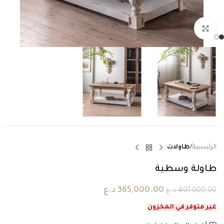
انقر للتكبير
الرئيسية
طاولات
طاولة وسطية
365,000.00
د.ع
401,000.00
د.ع
غير متوفر في المخزون