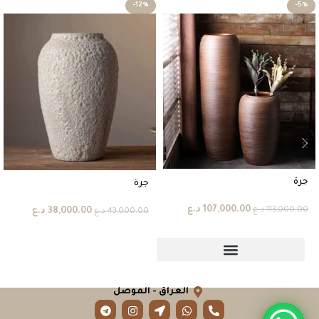
-12%
-5%
جرة
جرة
107,000.00
د.ع
113,000.00
د.ع
38,000.00
د.ع
43,000.00
د.ع
العراق - الموصل