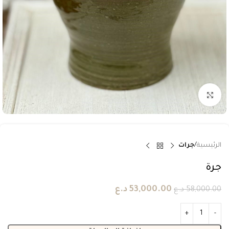
انقر للتكبير
الرئيسية
جرات
جرة
53,000.00
د.ع
58,000.00
د.ع