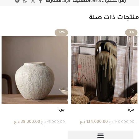
رمز المنتج:
698572
التصنيف:
جرات
مشاركة:
منتجات ذات صلة
-12%
-4%
جرة
جرة
38,000.00
د.ع
134,000.00
د.ع
43,000.00
د.ع
140,000.00
د.ع