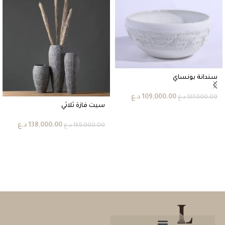
سندانة بونساي
109,000.00
د.ع
127,000.00
د.ع
سيت فازة ثلاثي
138,000.00
د.ع
155,000.00
د.ع