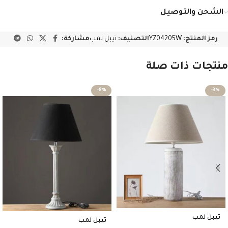
الشحن والتوصيل
رمز المنتج:
YZ04205W
التصنيف:
تيبل لمب
مشاركة:
منتجات ذات صلة
-8%
-3%
تيبل لمب
تيبل لمب