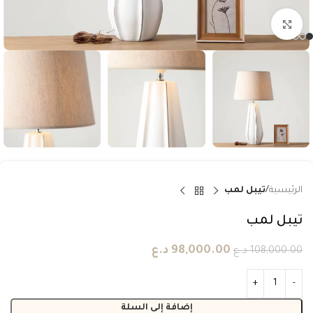
انقر للتكبير
الرئيسية
تيبل لمب
تيبل لمب
98,000.00
د.ع
108,000.00
د.ع
إضافة إلى السلة