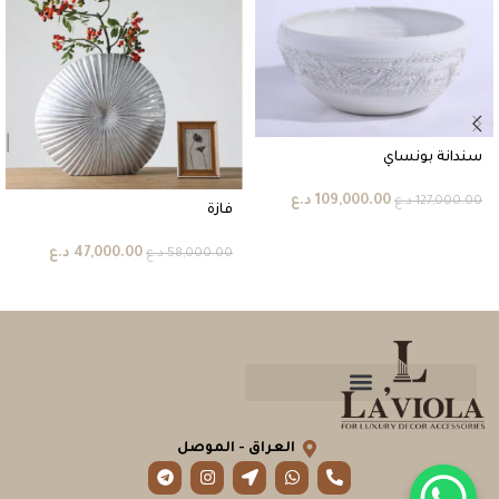
سندانة بونساي
109,000.00
د.ع
127,000.00
د.ع
فازة
47,000.00
د.ع
58,000.00
د.ع
العراق - الموصل