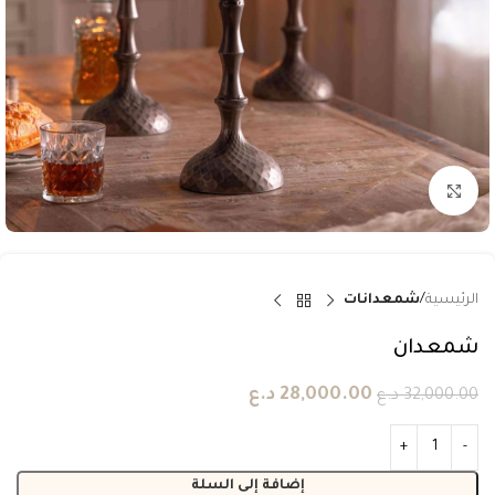
انقر للتكبير
الرئيسية
شمعدانات
شمعدان
28,000.00
د.ع
32,000.00
د.ع
إضافة إلى السلة