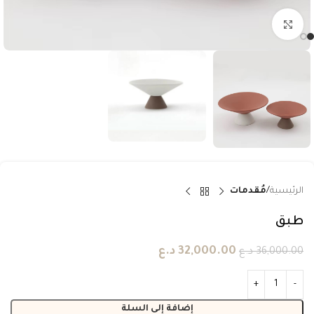
انقر للتكبير
الرئيسية
مُقدمات
طبق
32,000.00
د.ع
36,000.00
د.ع
إضافة إلى السلة