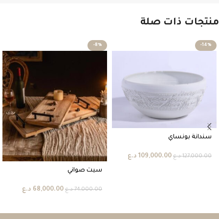
منتجات ذات صلة
-8%
-14%
سندانة بونساي
109,000.00
د.ع
127,000.00
د.ع
سيت صواني
68,000.00
د.ع
74,000.00
د.ع