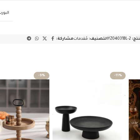
البور
نتج:
YZ04031BL-2
التصنيف:
مُقدمات
مشاركة:
-9%
-11%