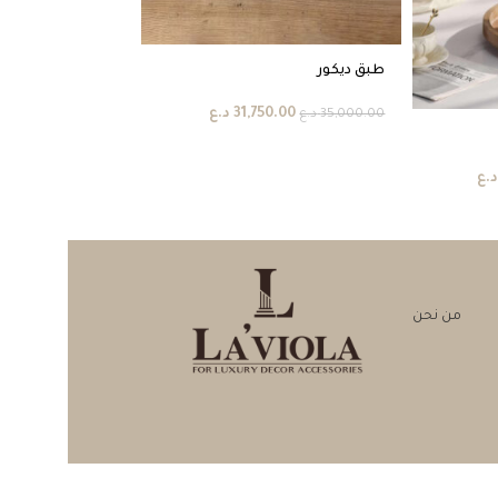
طبق ديكور
طبق ديكور
31,750.00
د.ع
28,000.00
د.ع
35,000.00
د.ع
د.ع
من نحن