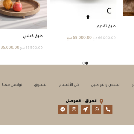
طبق تقديم
طبق خشبي
59,000.00
د.ع
66,000.00
د.ع
35,000.00
38,500.00
د.ع
الشحن والتوصيل
كل الأقسام
التسوق
تواصل معنا
العراق - الموصل