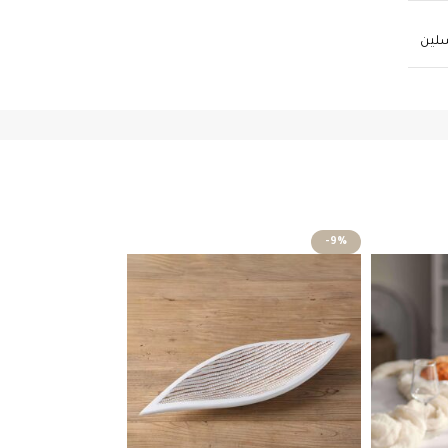
سلين
-9%
نفذ