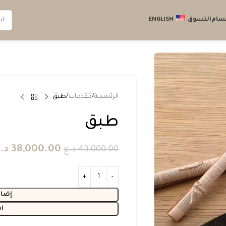
قسام
التسوق
ENGLISH
الرئيسية
مُقدمات
طبق
طبق
38,000.00
د.
43,000.00
د.ع
إضاف
ا