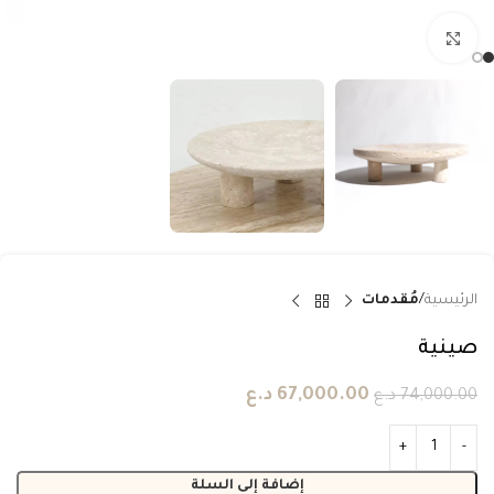
انقر للتكبير
الرئيسية
مُقدمات
صينية
67,000.00
د.ع
74,000.00
د.ع
إضافة إلى السلة