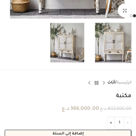
انقر للتكبير
الرئيسية
أثاث
مكتبة
366,000.00
د.ع
402,000.00
د.ع
إضافة إلى السلة