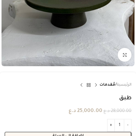
انقر للتكبير
الرئيسية
مُقدمات
طبق
25,000.00
د.ع
28,000.00
د.ع