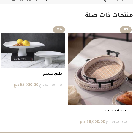
منتجات ذات صلة
-11%
-8%
طبق تقديم
55,000.00
د.ع
62,000.00
د.ع
صينية خشب
68,000.00
د.ع
74,000.00
د.ع