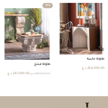
-15%
طاولة جانبية
طاولة فنتج
264,000.00
د.ع
247,000.00
د.ع
289,000.00
د.ع