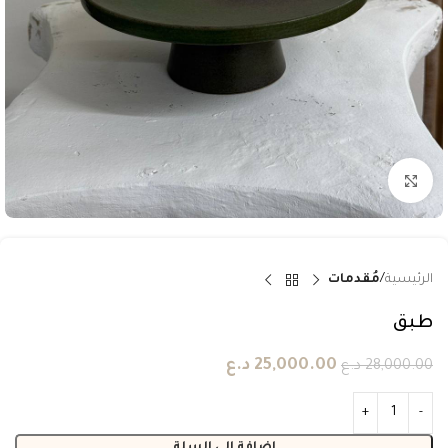
انقر للتكبير
الرئيسية
مُقدمات
طبق
25,000.00
د.ع
28,000.00
د.ع