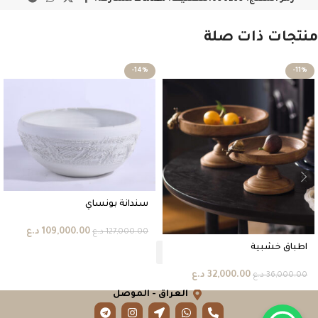
منتجات ذات صلة
-14%
-11%
سندانة بونساي
109,000.00
د.ع
127,000.00
د.ع
اطباق خشبية
32,000.00
د.ع
36,000.00
د.ع
العراق - الموصل