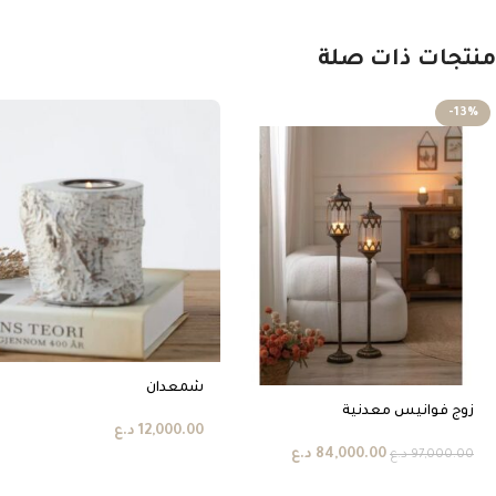
منتجات ذات صلة
-13%
شمعدان
زوج فوانيس معدنية
12,000.00
د.ع
84,000.00
د.ع
97,000.00
د.ع