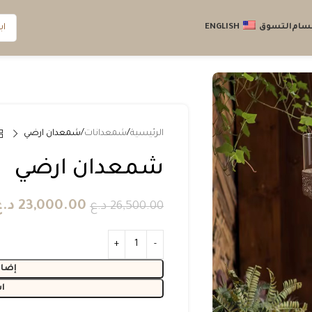
قسام
التسوق
ENGLISH
الرئيسية
شمعدانات
شمعدان ارضي
شمعدان ارضي
23,000.00
د.ع
26,500.00
د.ع
إضاف
ا