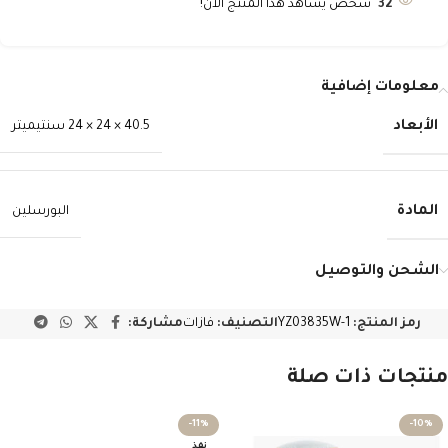
32
شخص يشاهد هذا المنتج الآن!
معلومات إضافية
الأبعاد
40.5 × 24 × 24 سنتيميتر
المادة
البورسلين
الشحن والتوصيل
رمز المنتج:
YZ03835W-1
التصنيف:
فازات
مشاركة:
منتجات ذات صلة
-11%
-10%
نفذ