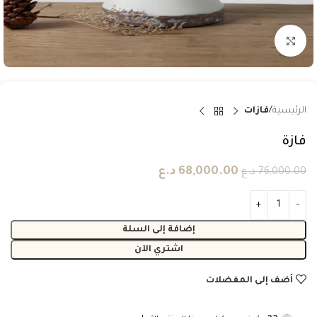
انقر للتكبير
الرئيسية
فازات
فازة
68,000.00
د.ع
76,000.00
د.ع
إضافة إلى السلة
اشتري الآن
أضف إلى المفضلات