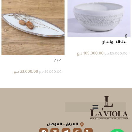
سندانة بونساي
109,000.00
د.ع
127,000.00
د.ع
طبق
23,000.00
د.ع
29,000.00
د.ع
العراق - الموصل