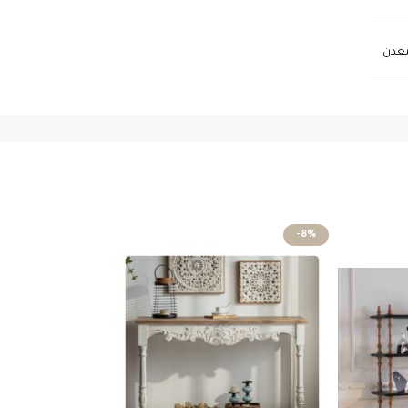
معدن
-8%
-8%
نفذ