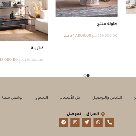
طاولة فنتج
247,000.00
د.ع
289,000.00
د.ع
فاترينة
32,000.00
478,000.00
د.ع
الشحن والتوصيل
كل الأقسام
التسوق
تواصل معنا
العراق - الموصل