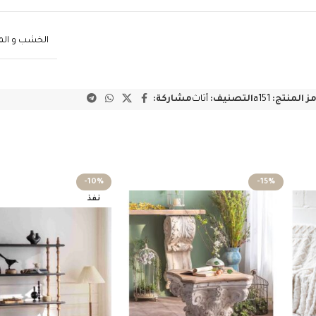
الخشب و ال
مز المنتج:
a151
التصنيف:
أثاث
مشاركة:
-10%
-15%
نفذ