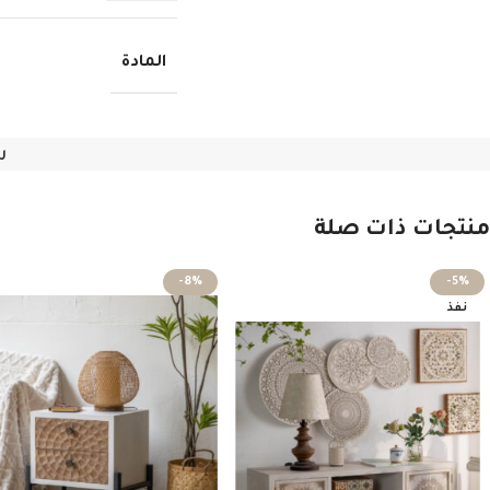
المادة
ر
منتجات ذات صلة
-8%
-5%
نفذ