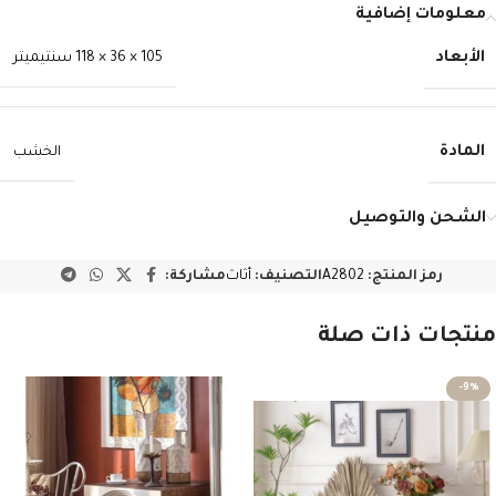
معلومات إضافية
الأبعاد
105 × 36 × 118 سنتيميتر
المادة
الخشب
الشحن والتوصيل
رمز المنتج:
A2802
التصنيف:
أثاث
مشاركة:
منتجات ذات صلة
-9%