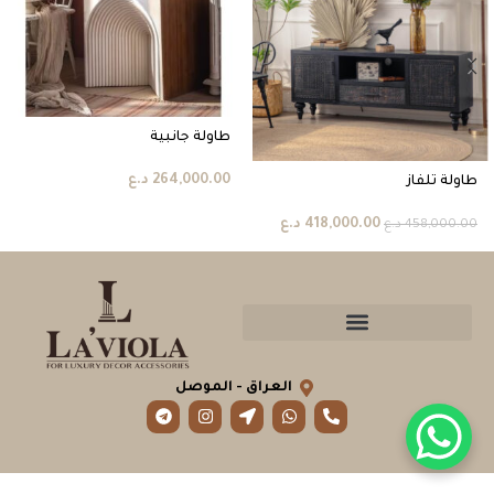
طاولة جانبية
264,000.00
د.ع
طاولة تلفاز
418,000.00
د.ع
458,000.00
د.ع
العراق - الموصل