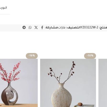
البور
منتج:
YZ03222W-2
التصنيف:
فازات
مشاركة:
-16%
-10%