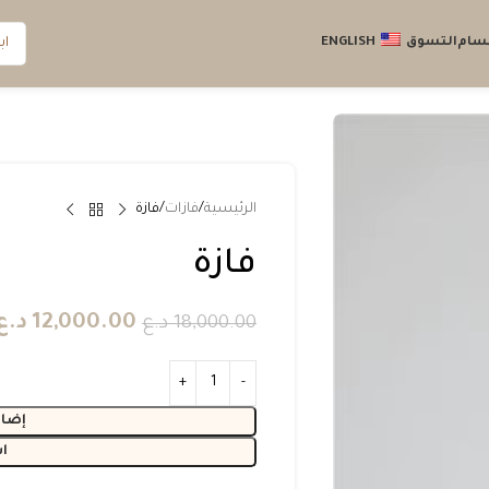
قسام
التسوق
ENGLISH
الرئيسية
فازات
فازة
فازة
12,000.00
د.ع
18,000.00
د.ع
إضاف
ا