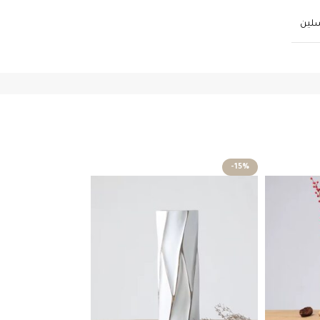
سلين
-12%
-15%