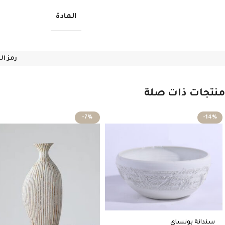
المادة
رمز ال
منتجات ذات صلة
-7%
-14%
سندانة بونساي