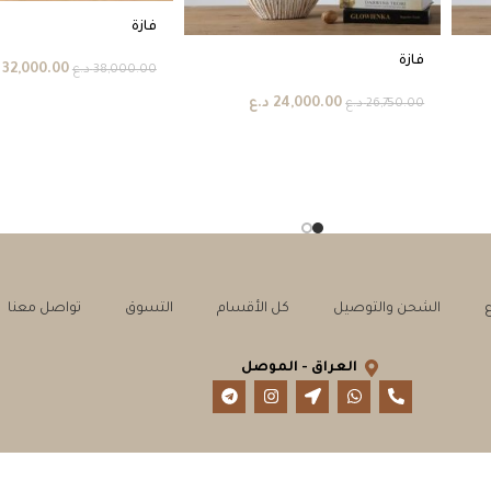
فازة
فازة
32,000.00
38,000.00
د.ع
24,000.00
د.ع
26,750.00
د.ع
الشحن والتوصيل
كل الأقسام
التسوق
تواصل معنا
العراق - الموصل