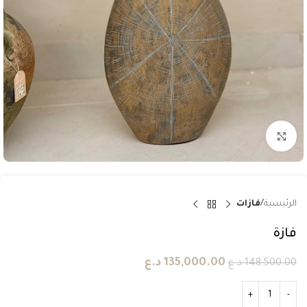
انقر للتكبير
الرئيسية
فازات
فازة
135,000.00
د.ع
148,500.00
د.ع