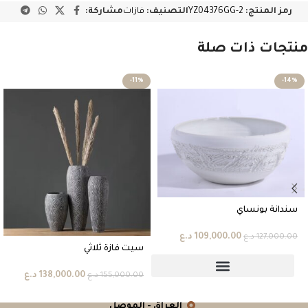
رمز المنتج:
YZ04376GG-2
التصنيف:
فازات
مشاركة:
منتجات ذات صلة
-11%
-14%
سندانة بونساي
109,000.00
د.ع
127,000.00
د.ع
سيت فازة ثلاثي
138,000.00
د.ع
155,000.00
د.ع
العراق - الموصل