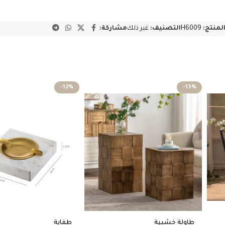
المنتج:
H6009
التصنيف:
غير ذلك
مشاركة:
-12%
-13%
طاولة خشبية
طفاية