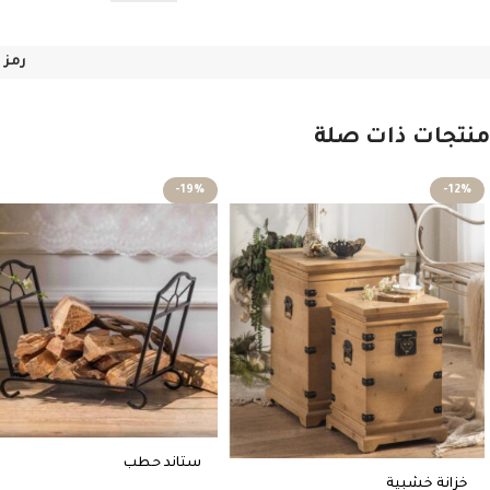
رمز 
منتجات ذات صلة
-19%
-12%
ستاند حطب
خزانة خشبية