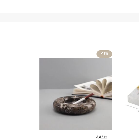
-9%
-11%
طفاية
طفاية