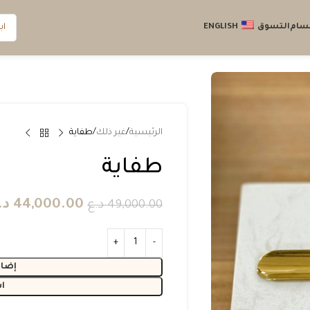
قسام
التسوق
ENGLISH
الرئيسية
غير ذلك
طفاية
طفاية
44,000.00
د.
49,000.00
د.ع
إضاف
ا