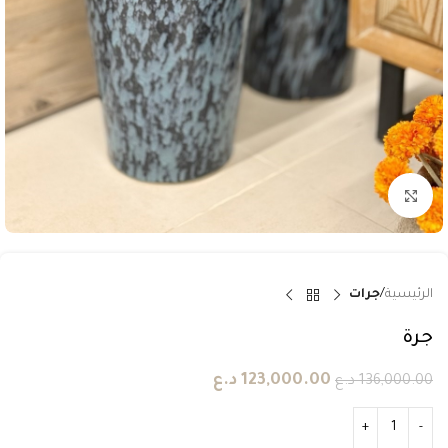
انقر للتكبير
الرئيسية
جرات
جرة
123,000.00
د.ع
136,000.00
د.ع