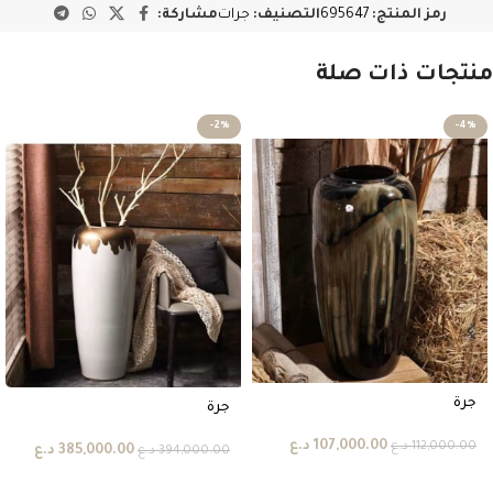
رمز المنتج:
695647
التصنيف:
جرات
مشاركة:
منتجات ذات صلة
-2%
-4%
جرة
جرة
107,000.00
د.ع
112,000.00
د.ع
385,000.00
د.ع
394,000.00
د.ع