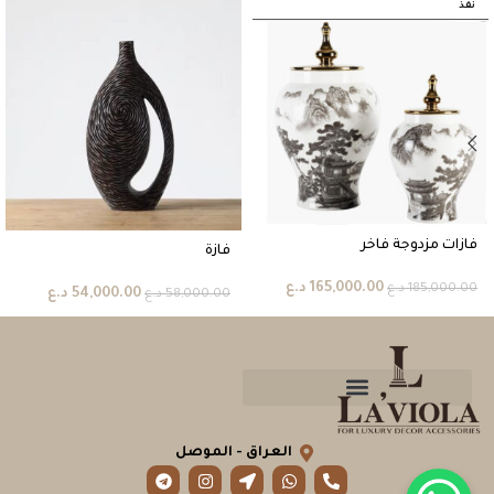
نفذ
فازات مزدوجة فاخر
فازة
165,000.00
د.ع
185,000.00
د.ع
54,000.00
د.ع
58,000.00
د.ع
العراق - الموصل