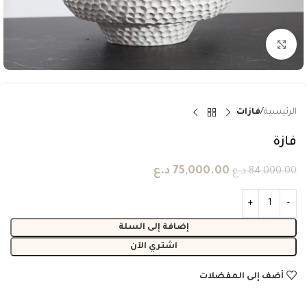
انقر للتكبير
الرئيسية
فازات
فازة
75,000.00
د.ع
84,000.00
د.ع
إضافة إلى السلة
اشتري الآن
أضف إلى المفضلات