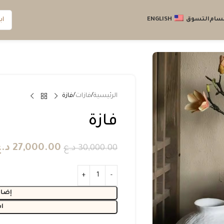
قسام
التسوق
ENGLISH
الرئيسية
فازات
فازة
فازة
27,000.00
د.ع
30,000.00
د.ع
إضاف
ا