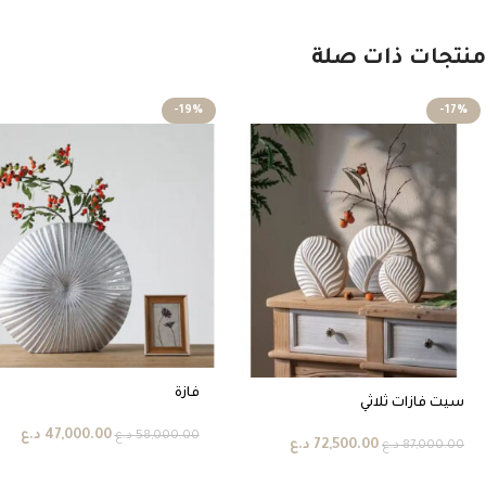
منتجات ذات صلة
-19%
-17%
فازة
سيت فازات ثلاثي
47,000.00
د.ع
58,000.00
د.ع
72,500.00
د.ع
87,000.00
د.ع