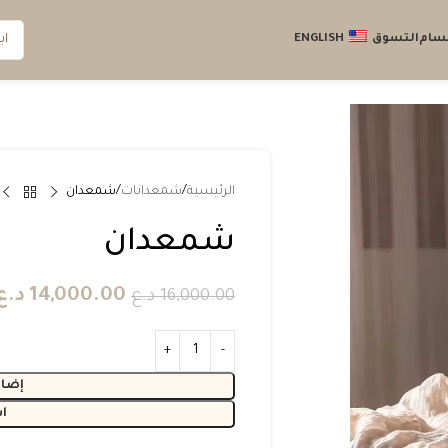
قسام
التسوق
ENGLISH
الرئيسية
شمعدانات
شمعدان
شمعدان
14,000.00
د.ع
16,000.00
د.ع
إضاف
ا