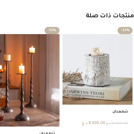
منتجات ذات صلة
-13%
-33%
شمعدان
8,000.00
د.ع
12,000.00
د.ع
شمعدان