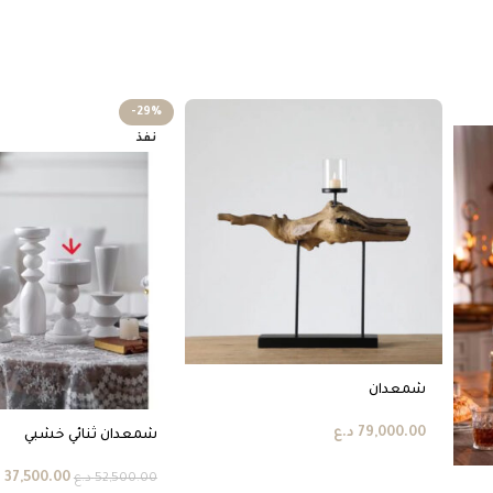
-29%
نفذ
شمعدان
79,000.00
د.ع
شمعدان ثنائي خشبي
37,500.00
د
52,500.00
د.ع