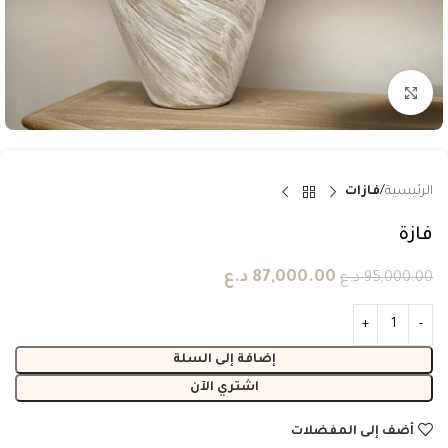
انقر للتكبير
الرئيسية
فازات
فازة
87,000.00
د.ع
95,000.00
د.ع
إضافة إلى السلة
اشتري الآن
أضف إلى المفضلات