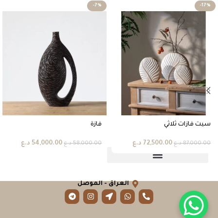
-7%
-17%
سيت فازات ثلاثي
فازة
72,500.00
د.ع
54,000.00
د.ع
87,000.00
د.ع
58,000.00
د.ع
العراق - الموصل