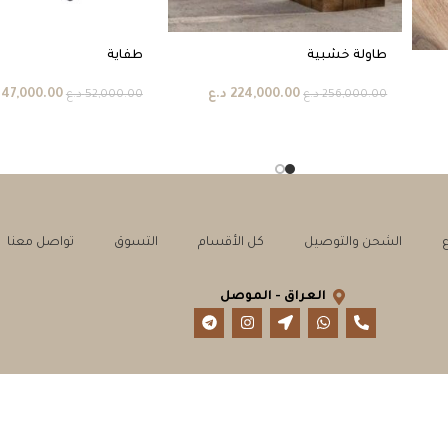
طاولة خشبية
طفاية
224,000.00
د.ع
47,000.00
256,000.00
د.ع
52,000.00
د.ع
الشحن والتوصيل
كل الأقسام
التسوق
تواصل معنا
العراق - الموصل