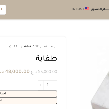
قسام
التسوق
ENGLISH
الرئيسية
غير ذلك
طفاية
طفاية
48,000.00
د.
53,000.00
د.ع
إضاف
ا