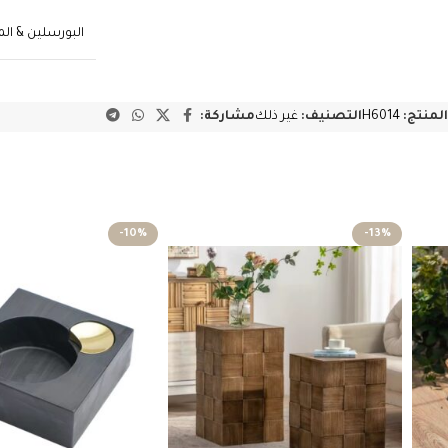
البورسلين & ال
المنتج:
H6014
التصنيف:
غير ذلك
مشاركة:
-10%
-13%