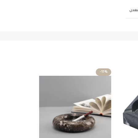
معدن
-10%
-11%