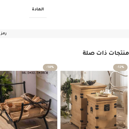
المادة
رمز 
منتجات ذات صلة
-18%
-12%