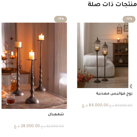
منتجات ذات صلة
-13%
-13%
زوج فوانيس معدنية
84,000.00
د.ع
97,000.00
د.ع
شمعدان
28,000.00
د.ع
32,000.00
د.ع