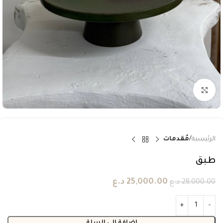
انقر للتكبير
الرئيسية
مُقدمات
طبق
25,000.00
د.ع
28,000.00
د.ع