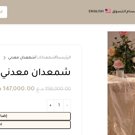
قسام
التسوق
ENGLISH
الرئيسية
شمعدانات
شمعدان معدني
شمعدان معدني
147,000.00
د
158,000.00
د.ع
إضاف
ا