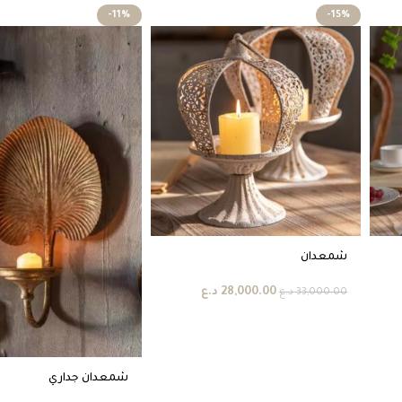
-11%
-15%
شمعدان
28,000.00
د.ع
33,000.00
د.ع
شمعدان جداري