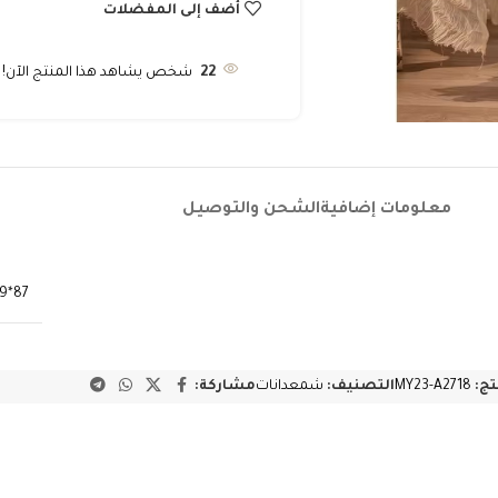
أضف إلى المفضلات
22
شخص يشاهد هذا المنتج الآن!
معلومات إضافية
الشحن والتوصيل
87*39*39
تج:
MY23-A2718
التصنيف:
شمعدانات
مشاركة: